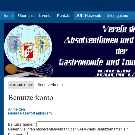
Home
Über uns
Events
Kontakt
JOB Netzwerk
Bildergalerie
Benutzerkonto
YOU ARE HERE
Benutzerkonto
Anmelden
Neues Passwort anfordern
Benutzername:
*
Geben Sie Ihren Absolventenverband der GAFA Wien-Benutzernamen ein.
Passwort:
*